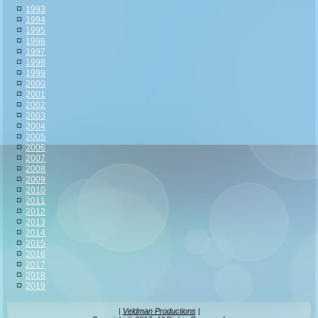
1993
1994
1995
1996
1997
1998
1999
2000
2001
2002
2003
2004
2005
2006
2007
2008
2009
2010
2011
2012
2013
2014
2015
2016
2017
2018
2019
|
Veldman Productions
|