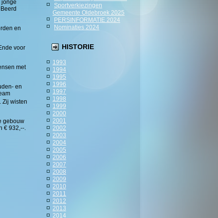
 jonge
Sportverkiezingen
 Beerd
Gemeente Oldebroek 2025
PERSINFORMATIE 2024
Nominaties 2024
orden en
HISTORIE
Ende voor
1993
mensen met
1994
1995
1996
uden- en
1997
team
1998
 Zij wisten
1999
2000
2001
de gebouw
 € 932,--.
2002
2003
2004
2005
2006
2007
2008
2009
2010
2011
2012
2013
2014