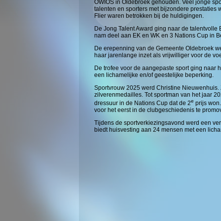
OWIOS in Oldebroek gehouden. Veel jonge spo
talenten en sporters met bijzondere prestatie
Flier waren betrokken bij de huldigingen.
De Jong Talent Award ging naar de talentvolle
nam deel aan EK en WK en 3 Nations Cup in Be
De erepenning van de Gemeente Oldebroek wer
haar jarenlange inzet als vrijwilliger voor de 
De trofee voor de aangepaste sport ging naar 
een lichamelijke en/of geestelijke beperking.
Sportvrouw 2025 werd Christine Nieuwenhuis. 
zilverenmedailles. Tot sportman van het jaar 
e
dressuur in de Nations Cup dat de 2
prijs won
voor het eerst in de clubgeschiedenis te promov
Tijdens de sportverkiezingsavond werd een ve
biedt huisvesting aan 24 mensen met een lichame