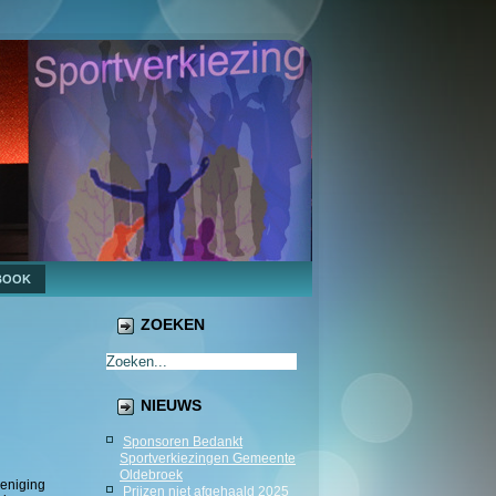
BOOK
ZOEKEN
NIEUWS
Sponsoren Bedankt
Sportverkiezingen Gemeente
Oldebroek
reniging
Prijzen niet afgehaald 2025