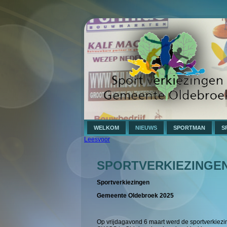
WELKOM
NIEUWS
SPORTMAN
S
Leesvoor
SPORTVERKIEZINGE
Sportverkiezingen
Gemeente Oldebroek 2025
Op vrijdagavond 6 maart werd de sportverkiez