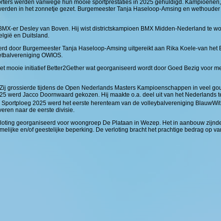
rters werden vanwege hun mooie sportprestaties in 2025 gehuldigd. Kampioenen,
s werden in het zonnetje gezet. Burgemeester Tanja Haseloop-Amsing en wethouder
 BMX-er Desley van Boven. Hij wist districtskampioen BMX Midden-Nederland te w
lgië en Duitsland.
d door Burgemeester Tanja Haseloop-Amsing uitgereikt aan Rika Koele-van het 
voetbalvereniging OWIOS.
het mooie initiatief Better2Gether wat georganiseerd wordt door Goed Bezig voor 
Zij grossierde tijdens de Open Nederlands Masters Kampioenschappen in veel go
2025 werd Jacco Doornwaard gekozen. Hij maakte o.a. deel uit van het Nederlands 
. Sportploeg 2025 werd het eerste herenteam van de volleybalvereniging BlauwWit.
eren naar de eerste divisie.
rloting georganiseerd voor woongroep De Plataan in Wezep. Het in aanbouw zijn
lijke en/of geestelijke beperking. De verloting bracht het prachtige bedrag op van