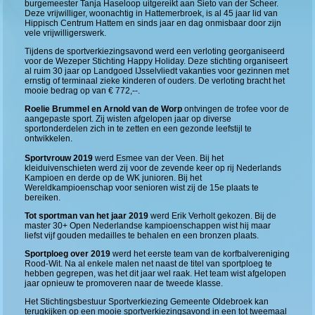
burgemeester Tanja Haseloop uitgereikt aan Sieto van der Scheer.
Deze vrijwilliger, woonachtig in Hattemerbroek, is al 45 jaar lid van
Hippisch Centrum Hattem en sinds jaar en dag onmisbaar door zijn
vele vrijwilligerswerk.
Tijdens de sportverkiezingsavond werd een verloting georganiseerd
voor de Wezeper Stichting Happy Holiday. Deze stichting organiseert
al ruim 30 jaar op Landgoed IJsselvliedt vakanties voor gezinnen met
ernstig of terminaal zieke kinderen of ouders. De verloting bracht het
mooie bedrag op van € 772,--.
Roelie Brummel en Arnold van de Worp
ontvingen de trofee voor de
aangepaste sport. Zij wisten afgelopen jaar op diverse
sportonderdelen zich in te zetten en een gezonde leefstijl te
ontwikkelen.
Sportvrouw 2019
werd Esmee van der Veen. Bij het
kleiduivenschieten werd zij voor de zevende keer op rij Nederlands
Kampioen en derde op de WK junioren. Bij het
Wereldkampioenschap voor senioren wist zij de 15e plaats te
bereiken.
Tot sportman van het jaar 2019
werd Erik Verholt gekozen. Bij de
master 30+ Open Nederlandse kampioenschappen wist hij maar
liefst vijf gouden medailles te behalen en een bronzen plaats.
Sportploeg over 2019
werd het eerste team van de korfbalvereniging
Rood-Wit. Na al enkele malen net naast de titel van sportploeg te
hebben gegrepen, was het dit jaar wel raak. Het team wist afgelopen
jaar opnieuw te promoveren naar de tweede klasse.
Het Stichtingsbestuur Sportverkiezing Gemeente Oldebroek kan
terugkijken op een mooie sportverkiezingsavond in een tot tweemaal