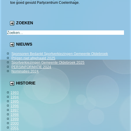
toe goed gevuld Partycentrum Coelenhage.
ZOEKEN
NIEUWS
Sponsoren Bedankt Sportverkiezingen Gemeente Oldebroek
Prijzen niet afgehaald 2025
Sportverkiezingen Gemeente Oldebroek 2025
PERSINFORMATIE 2024
Nominaties 2024
HISTORIE
1993
1994
1995
1996
1997
1998
1999
2000
2001