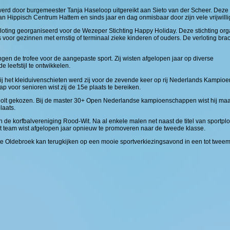
erd door burgemeester Tanja Haseloop uitgereikt aan Sieto van der Scheer. Deze vr
van Hippisch Centrum Hattem en sinds jaar en dag onmisbaar door zijn vele vrijwill
loting georganiseerd voor de Wezeper Stichting Happy Holiday. Deze stichting orga
 voor gezinnen met ernstig of terminaal zieke kinderen of ouders. De verloting brac
gen de trofee voor de aangepaste sport. Zij wisten afgelopen jaar op diverse
 leefstijl te ontwikkelen.
 het kleiduivenschieten werd zij voor de zevende keer op rij Nederlands Kampio
 voor senioren wist zij de 15e plaats te bereiken.
olt gekozen. Bij de master 30+ Open Nederlandse kampioenschappen wist hij maar l
laats.
 de korfbalvereniging Rood-Wit. Na al enkele malen net naast de titel van sportplo
et team wist afgelopen jaar opnieuw te promoveren naar de tweede klasse.
e Oldebroek kan terugkijken op een mooie sportverkiezingsavond in een tot tweem