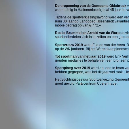
De erepenning van de Gemeente Oldebroek
w
woonachtig in Hattemerbroek, is al 45 jaar lid 
Tijdens de sportverkiezingsavond werd een ver
ruim 30 jaar op Landgoed IJsselvliedt vakanties
mooie bedrag op van € 772,--.
Roelie Brummel en Arnold van de Worp
ontvin
sportonderdelen zich in te zetten en een gezonde
Sportvrouw 2019
werd Esmee van der Veen. Bij
op de WK junioren. Bij het Wereldkampioenschap
Tot sportman van het jaar 2019
werd Erik Verh
gouden medailles te behalen en een bronzen p
Sportploeg over 2019
werd het eerste team van
hebben gegrepen, was het dit jaar wel raak. H
Het Stichtingsbestuur Sportverkiezing Gemeent
goed gevuld Partycentrum Coelenhage.