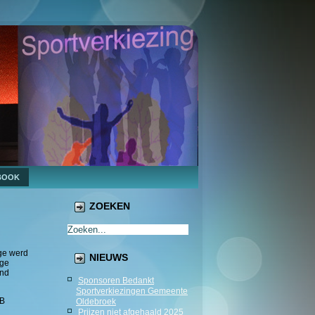
BOOK
ZOEKEN
ge werd
NIEUWS
nge
ond
Sponsoren Bedankt
Sportverkiezingen Gemeente
 B
Oldebroek
Prijzen niet afgehaald 2025