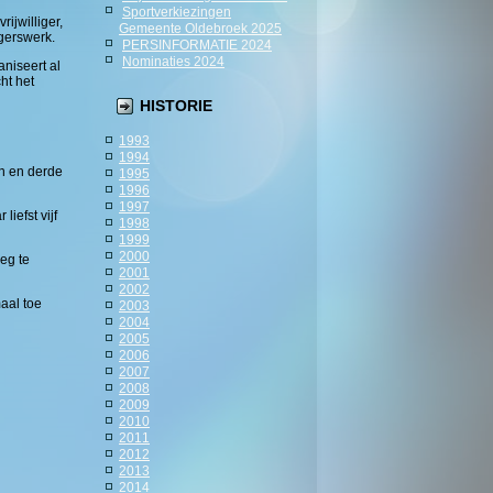
Sportverkiezingen
ijwilliger,
Gemeente Oldebroek 2025
igerswerk.
PERSINFORMATIE 2024
Nominaties 2024
niseert al
ht het
HISTORIE
1993
1994
en en derde
1995
1996
1997
iefst vijf
1998
1999
2000
eg te
2001
2002
aal toe
2003
2004
2005
2006
2007
2008
2009
2010
2011
2012
2013
2014