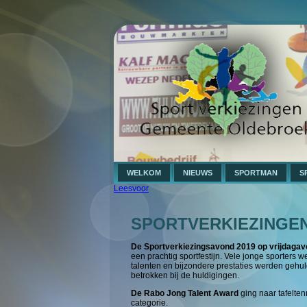
WELKOM
NIEUWS
SPORTMAN
S
Leesvoor
SPORTVERKIEZINGE
De Sportverkiezingsavond 2019 op vrijdagavo
een prachtig sportfestijn. Vele jonge sporters
talenten en bijzondere prestaties werden ge
betrokken bij de huldigingen.
De Rabo Jong Talent Award
ging naar tafelten
categorie.