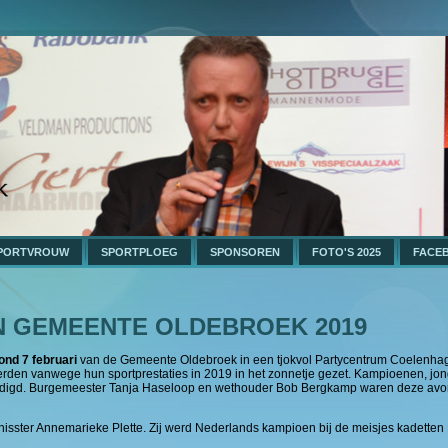
PORTVROUW
SPORTPLOEG
SPONSOREN
FOTO'S 2025
FACE
N GEMEENTE OLDEBROEK 2019
nd 7 februari
van de Gemeente Oldebroek in een tjokvol Partycentrum Coelenha
 werden vanwege hun sportprestaties in 2019 in het zonnetje gezet. Kampioenen, jo
huldigd. Burgemeester Tanja Haseloop en wethouder Bob Bergkamp waren deze av
nisster Annemarieke Plette. Zij werd Nederlands kampioen bij de meisjes kadetten